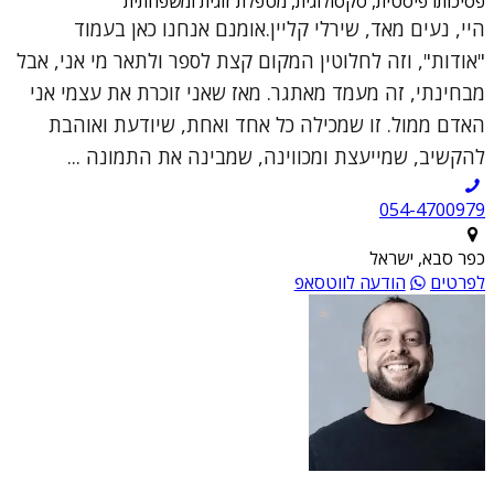
פסיכותרפיסטית, סקסולוגית, מטפלת זוגית ומשפחתית
היי, נעים מאד, שירלי קליין.אומנם אנחנו כאן בעמוד
"אודות", וזה לחלוטין המקום קצת לספר ולתאר מי אני, אבל
מבחינתי, זה מעמד מאתגר. מאז שאני זוכרת את עצמי אני
האדם ממול. זו שמכילה כל אחד ואחת, שיודעת ואוהבת
להקשיב, שמייעצת ומכווינה, שמבינה את התמונה ...
054-4700979
כפר סבא, ישראל
לפרטים
הודעה לווטסאפ