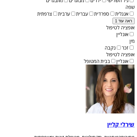
גיל השלישי
ילדים
מבוגרים
מתבגרים
שפה
אנגלית
ספרדית
עברית
ערבית
צרפתית
ראה עוד 1
אופציה לטיפול
אונליין
מין
זכר
נקבה
אופציה לטיפול
אונליין
בבית המטופל
שירלי קליין