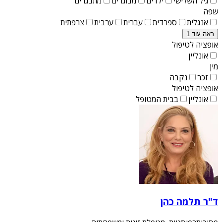
גיל השלישי
ילדים
מבוגרים
מתבגרים
שפה
אנגלית
ספרדית
עברית
ערבית
צרפתית
ראה עוד 1
אופציה לטיפול
אונליין
מין
זכר
נקבה
אופציה לטיפול
אונליין
בבית המטופל
ד"ר תלמה כהן