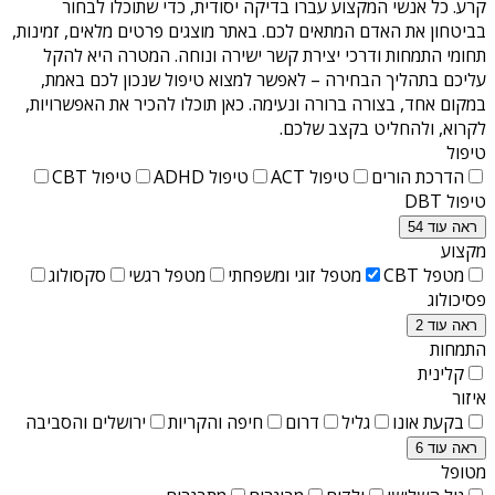
קרע
. כל אנשי המקצוע עברו בדיקה יסודית, כדי שתוכלו לבחור
בביטחון את האדם המתאים לכם. באתר מוצגים פרטים מלאים, זמינות,
תחומי התמחות ודרכי יצירת קשר ישירה ונוחה. המטרה היא להקל
עליכם בתהליך הבחירה – לאפשר למצוא טיפול שנכון לכם באמת,
במקום אחד, בצורה ברורה ונעימה. כאן תוכלו להכיר את האפשרויות,
לקרוא, ולהחליט בקצב שלכם.
טיפול
הדרכת הורים
טיפול ACT
טיפול ADHD
טיפול CBT
טיפול DBT
ראה עוד 54
מקצוע
מטפל CBT
מטפל זוגי ומשפחתי
מטפל רגשי
סקסולוג
פסיכולוג
ראה עוד 2
התמחות
קלינית
איזור
בקעת אונו
גליל
דרום
חיפה והקריות
ירושלים והסביבה
ראה עוד 6
מטופל