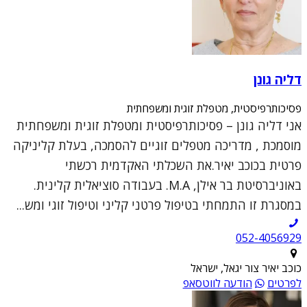
דליה גונן
פסיכותרפיסטית, מטפלת זוגית ומשפחתית
אני דליה גונן – פסיכותרפיסטית ומטפלת זוגית ומשפחתית
מוסמכת , מדריכה מטפלים זוגיים להסמכה, בעלת קליניקה
פרטית בכוכב יאיר.את השכלתי האקדמית רכשתי
באוניברסיטת בר אילן, M.A. בעבודה סוציאלית קלינית.
במסגרת זו התמחתי בטיפול פרטני קליני וטיפול זוגי ומש...
052-4056929
כוכב יאיר צור יגאל, ישראל
לפרטים
הודעה לווטסאפ