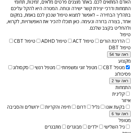
האדם המתאים לכם. באתר מוצגים פרטים מלאים, זמינות, תחומי
התמחות ודרכי יצירת קשר ישירה ונוחה. המטרה היא להקל עליכם
בתהליך הבחירה – לאפשר למצוא טיפול שנכון לכם באמת, במקום
אחד, בצורה ברורה ונעימה. כאן תוכלו להכיר את האפשרויות, לקרוא,
ולהחליט בקצב שלכם.
טיפול
הדרכת הורים
טיפול ACT
טיפול ADHD
טיפול CBT
טיפול DBT
ראה עוד 54
מקצוע
מטפל CBT
מטפל זוגי ומשפחתי
מטפל רגשי
סקסולוג
פסיכולוג
ראה עוד 2
התמחות
קלינית
איזור
בקעת אונו
גליל
דרום
חיפה והקריות
ירושלים והסביבה
ראה עוד 6
מטופל
גיל השלישי
ילדים
מבוגרים
מתבגרים