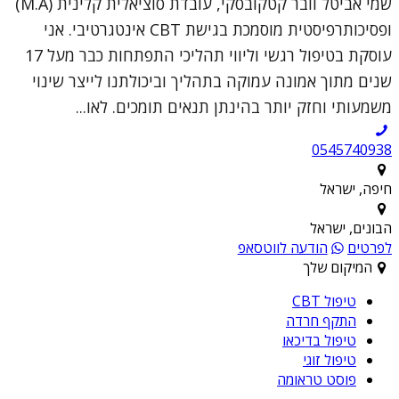
שמי אביטל וובר קטקובסקי, עובדת סוציאלית קלינית (M.A)
ופסיכותרפיסטית מוסמכת בגישת CBT אינטגרטיבי. אני
עוסקת בטיפול רגשי וליווי תהליכי התפתחות כבר מעל 17
שנים מתוך אמונה עמוקה בתהליך וביכולתנו לייצר שינוי
משמעותי וחזק יותר בהינתן תנאים תומכים. לאו...
0545740938
חיפה, ישראל
הבונים, ישראל
לפרטים
הודעה לווטסאפ
המיקום שלך
טיפול CBT
התקף חרדה
טיפול בדיכאו
טיפול זוגי
פוסט טראומה