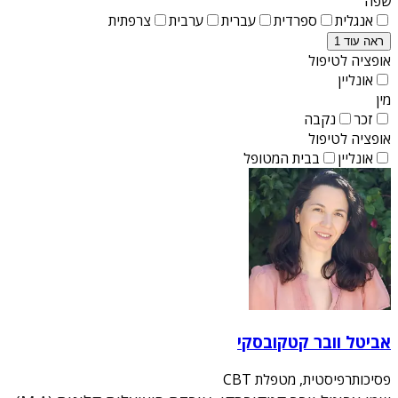
שפה
אנגלית
ספרדית
עברית
ערבית
צרפתית
ראה עוד 1
אופציה לטיפול
אונליין
מין
זכר
נקבה
אופציה לטיפול
אונליין
בבית המטופל
אביטל וובר קטקובסקי
פסיכותרפיסטית, מטפלת CBT