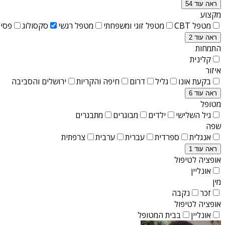
ראה עוד 54
מקצוע
מטפל CBT
מטפל זוגי ומשפחתי
מטפל רגשי
סקסולוג
פסיכ
ראה עוד 2
התמחות
קלינית
איזור
בקעת אונו
גליל
דרום
חיפה והקריות
ירושלים והסביבה
ראה עוד 6
מטופל
גיל השלישי
ילדים
מבוגרים
מתבגרים
שפה
אנגלית
ספרדית
עברית
ערבית
צרפתית
ראה עוד 1
אופציה לטיפול
אונליין
מין
זכר
נקבה
אופציה לטיפול
אונליין
בבית המטופל