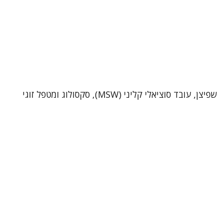
שי שפיצן – פסיכותרפיסט, סקסולוג ומטפל זוגי (MSW)מטפל ביחידים ובזוגות בקליניקה בתל-אביב וכן בטיפול אונליין. אני שי שפיצן, עובד סוציאלי קליני (MSW), סקסולוג ומטפל זוגי