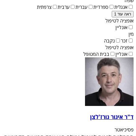
שפה
אנגלית
ספרדית
עברית
ערבית
צרפתית
ראה עוד 1
אופציה לטיפול
אונליין
מין
זכר
נקבה
אופציה לטיפול
אונליין
בבית המטופל
ד"ר איגור גורז'לצן
פסיכיאטר