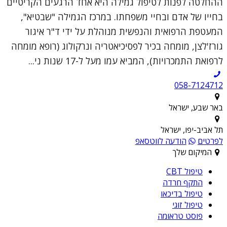
ההחלטה לפנות לטיפול גמילה היא אחד הרגעים הקריטיים
בחייו של אדם ובחיי משפחתו. במרכז הגמילה "שבטיא",
המעטפת הרפואית והנפשית מנוהלת על ידי ד"ר איגור
גורז'לצן, מומחה בכיר לפסיכיאטריה ונרקולוג (רופא מומחה
לרפואת התמכרויות), המביא עמו מעל ל-17 שנות ני...
058-7124712
באר שבע, ישראל
תל אביב-יפו, ישראל
לפרטים
הודעה לווטסאפ
המיקום שלך
טיפול CBT
התקף חרדה
טיפול בדיכאו
טיפול זוגי
פוסט טראומה