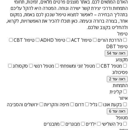
האדם המתאים לכם. באתר מוצגים פרטים מלאים, זמינות, תחומי
התמחות ודרכי יצירת קשר ישירה ונוחה. המטרה היא להקל עליכם
בתהליך הבחירה – לאפשר למצוא טיפול שנכון לכם באמת, במקום
אחד, בצורה ברורה ונעימה. כאן תוכלו להכיר את האפשרויות, לקרוא,
ולהחליט בקצב שלכם.
טיפול
הדרכת הורים
טיפול ACT
טיפול ADHD
טיפול CBT
טיפול DBT
ראה עוד 54
מקצוע
מטפל CBT
מטפל זוגי ומשפחתי
מטפל רגשי
סקסולוג
פסיכולוג
ראה עוד 2
התמחות
קלינית
איזור
בקעת אונו
גליל
דרום
חיפה והקריות
ירושלים והסביבה
ראה עוד 6
מטופל
גיל השלישי
ילדים
מבוגרים
מתבגרים