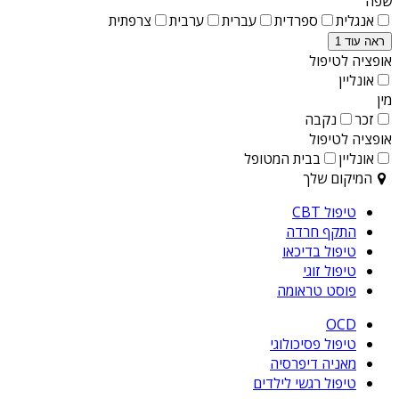
שפה
אנגלית
ספרדית
עברית
ערבית
צרפתית
ראה עוד 1
אופציה לטיפול
אונליין
מין
זכר
נקבה
אופציה לטיפול
אונליין
בבית המטופל
המיקום שלך
טיפול CBT
התקף חרדה
טיפול בדיכאו
טיפול זוגי
פוסט טראומה
OCD
טיפול פסיכולוגי
מאניה דיפרסיה
טיפול רגשי לילדים