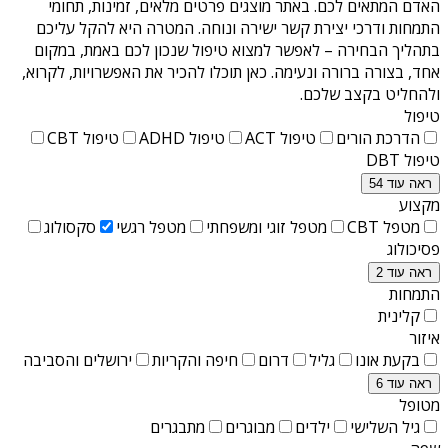
האדם המתאים לכם. באתר מוצגים פרטים מלאים, זמינות, תחומי
התמחות ודרכי יצירת קשר ישירה ונוחה. המטרה היא להקל עליכם
בתהליך הבחירה – לאפשר למצוא טיפול שנכון לכם באמת, במקום
אחד, בצורה ברורה ונעימה. כאן תוכלו להכיר את האפשרויות, לקרוא,
ולהחליט בקצב שלכם.
טיפול
הדרכת הורים
טיפול ACT
טיפול ADHD
טיפול CBT
טיפול DBT
ראה עוד 54
מקצוע
מטפל CBT
מטפל זוגי ומשפחתי
מטפל רגשי
סקסולוג
פסיכולוג
ראה עוד 2
התמחות
קלינית
איזור
בקעת אונו
גליל
דרום
חיפה והקריות
ירושלים והסביבה
ראה עוד 6
מטופל
גיל השלישי
ילדים
מבוגרים
מתבגרים