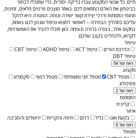
חיים
. כל אנשי המקצוע עברו בדיקה יסודית, כדי שתוכלו לבחור
בביטחון את האדם המתאים לכם. באתר מוצגים פרטים מלאים, זמינות,
תחומי התמחות ודרכי יצירת קשר ישירה ונוחה. המטרה היא להקל
עליכם בתהליך הבחירה – לאפשר למצוא טיפול שנכון לכם באמת,
במקום אחד, בצורה ברורה ונעימה. כאן תוכלו להכיר את האפשרויות,
לקרוא, ולהחליט בקצב שלכם.
טיפול
הדרכת הורים
טיפול ACT
טיפול ADHD
טיפול CBT
טיפול DBT
ראה עוד 54
מקצוע
מטפל CBT
מטפל זוגי ומשפחתי
מטפל רגשי
סקסולוג
פסיכולוג
ראה עוד 2
התמחות
קלינית
איזור
בקעת אונו
גליל
דרום
חיפה והקריות
ירושלים והסביבה
ראה עוד 6
מטופל