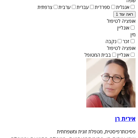
שפה
אנגלית
ספרדית
עברית
ערבית
צרפתית
ראה עוד 1
אופציה לטיפול
אונליין
מין
זכר
נקבה
אופציה לטיפול
אונליין
בבית המטופל
אירית רן
פסיכותרפיסטית, מטפלת זוגית ומשפחתית