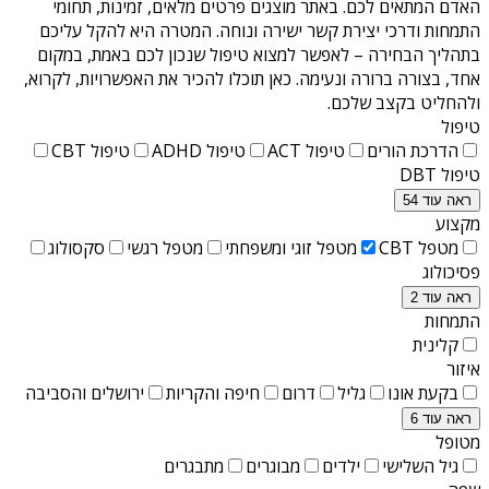
האדם המתאים לכם. באתר מוצגים פרטים מלאים, זמינות, תחומי
התמחות ודרכי יצירת קשר ישירה ונוחה. המטרה היא להקל עליכם
בתהליך הבחירה – לאפשר למצוא טיפול שנכון לכם באמת, במקום
אחד, בצורה ברורה ונעימה. כאן תוכלו להכיר את האפשרויות, לקרוא,
ולהחליט בקצב שלכם.
טיפול
הדרכת הורים
טיפול ACT
טיפול ADHD
טיפול CBT
טיפול DBT
ראה עוד 54
מקצוע
מטפל CBT
מטפל זוגי ומשפחתי
מטפל רגשי
סקסולוג
פסיכולוג
ראה עוד 2
התמחות
קלינית
איזור
בקעת אונו
גליל
דרום
חיפה והקריות
ירושלים והסביבה
ראה עוד 6
מטופל
גיל השלישי
ילדים
מבוגרים
מתבגרים