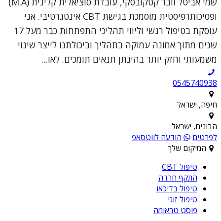
שמי אביטל וובר קטקובסקי, עובדת סוציאלית קלינית (M.A)
ופסיכותרפיסטית מוסמכת בגישת CBT אינטגרטיבי. אני
עוסקת בטיפול רגשי וליווי תהליכי התפתחות כבר מעל 17
שנים מתוך אמונה עמוקה בתהליך וביכולתנו לייצר שינוי
משמעותי וחזק יותר בהינתן תנאים תומכים. לאו...
0545740938
חיפה, ישראל
הבונים, ישראל
לפרטים
הודעה לווטסאפ
המיקום שלך
טיפול CBT
התקף חרדה
טיפול בדיכאו
טיפול זוגי
פוסט טראומה