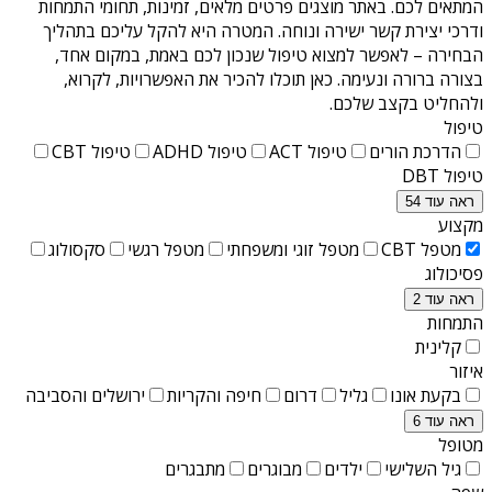
המתאים לכם. באתר מוצגים פרטים מלאים, זמינות, תחומי התמחות
ודרכי יצירת קשר ישירה ונוחה. המטרה היא להקל עליכם בתהליך
הבחירה – לאפשר למצוא טיפול שנכון לכם באמת, במקום אחד,
בצורה ברורה ונעימה. כאן תוכלו להכיר את האפשרויות, לקרוא,
ולהחליט בקצב שלכם.
טיפול
הדרכת הורים
טיפול ACT
טיפול ADHD
טיפול CBT
טיפול DBT
ראה עוד 54
מקצוע
מטפל CBT
מטפל זוגי ומשפחתי
מטפל רגשי
סקסולוג
פסיכולוג
ראה עוד 2
התמחות
קלינית
איזור
בקעת אונו
גליל
דרום
חיפה והקריות
ירושלים והסביבה
ראה עוד 6
מטופל
גיל השלישי
ילדים
מבוגרים
מתבגרים