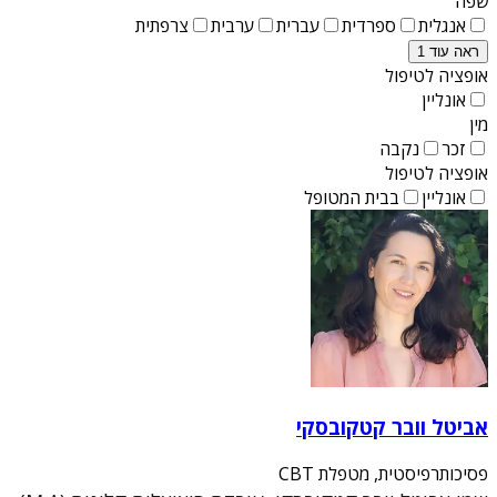
שפה
אנגלית
ספרדית
עברית
ערבית
צרפתית
ראה עוד 1
אופציה לטיפול
אונליין
מין
זכר
נקבה
אופציה לטיפול
אונליין
בבית המטופל
אביטל וובר קטקובסקי
פסיכותרפיסטית, מטפלת CBT