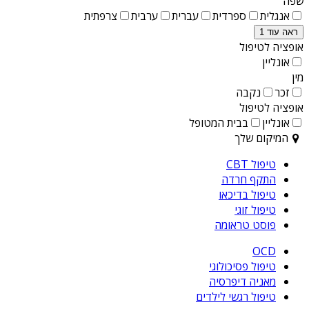
שפה
אנגלית
ספרדית
עברית
ערבית
צרפתית
ראה עוד 1
אופציה לטיפול
אונליין
מין
זכר
נקבה
אופציה לטיפול
אונליין
בבית המטופל
המיקום שלך
טיפול CBT
התקף חרדה
טיפול בדיכאו
טיפול זוגי
פוסט טראומה
OCD
טיפול פסיכולוגי
מאניה דיפרסיה
טיפול רגשי לילדים