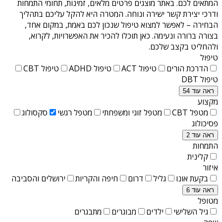
המתאים לכם. באתר מוצגים פרטים מלאים, זמינות, תחומי התמחות
ודרכי יצירת קשר ישירה ונוחה. המטרה היא להקל עליכם בתהליך
הבחירה – לאפשר למצוא טיפול שנכון לכם באמת, במקום אחד,
בצורה ברורה ונעימה. כאן תוכלו להכיר את האפשרויות, לקרוא,
ולהחליט בקצב שלכם.
טיפול
הדרכת הורים
טיפול ACT
טיפול ADHD
טיפול CBT
טיפול DBT
ראה עוד 54
מקצוע
מטפל CBT
מטפל זוגי ומשפחתי
מטפל רגשי
סקסולוג
פסיכולוג
ראה עוד 2
התמחות
קלינית
איזור
בקעת אונו
גליל
דרום
חיפה והקריות
ירושלים והסביבה
ראה עוד 6
מטופל
גיל השלישי
ילדים
מבוגרים
מתבגרים