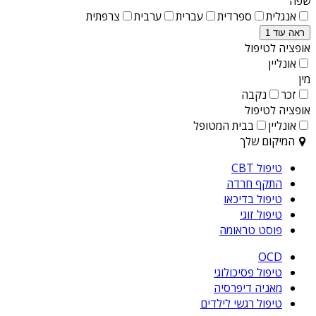
שפה
אנגלית
ספרדית
עברית
ערבית
צרפתית
ראה עוד 1
אופציה לטיפול
אונליין
מין
זכר
נקבה
אופציה לטיפול
אונליין
בבית המטופל
המיקום שלך
טיפול CBT
התקף חרדה
טיפול בדיכאו
טיפול זוגי
פוסט טראומה
OCD
טיפול פסיכולוגי
מאניה דיפרסיה
טיפול רגשי לילדים