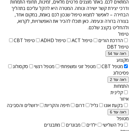
המתאים לכם. באתר מוצגים פרטים מלאים, זמינות, תחומי התמחות
ודרכי יצירת קשר ישירה ונוחה. המטרה היא להקל עליכם בתהליך
הבחירה – לאפשר למצוא טיפול שנכון לכם באמת, במקום אחד,
בצורה ברורה ונעימה. כאן תוכלו להכיר את האפשרויות, לקרוא,
ולהחליט בקצב שלכם.
טיפול
הדרכת הורים
טיפול ACT
טיפול ADHD
טיפול CBT
טיפול DBT
ראה עוד 54
מקצוע
מטפל CBT
מטפל זוגי ומשפחתי
מטפל רגשי
סקסולוג
פסיכולוג
ראה עוד 2
התמחות
קלינית
איזור
בקעת אונו
גליל
דרום
חיפה והקריות
ירושלים והסביבה
ראה עוד 6
מטופל
גיל השלישי
ילדים
מבוגרים
מתבגרים