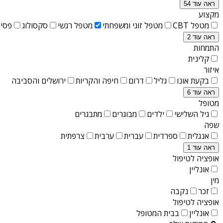
ראה עוד 54
מקצוע
מטפל CBT
מטפל זוגי ומשפחתי
מטפל רגשי
סקסולוג
פסיכ
ראה עוד 2
התמחות
קלינית
איזור
בקעת אונו
גליל
דרום
חיפה והקריות
ירושלים והסביבה
ראה עוד 6
מטופל
גיל השלישי
ילדים
מבוגרים
מתבגרים
שפה
אנגלית
ספרדית
עברית
ערבית
צרפתית
ראה עוד 1
אופציה לטיפול
אונליין
מין
זכר
נקבה
אופציה לטיפול
אונליין
בבית המטופל