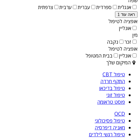
שפה
אנגלית
ספרדית
עברית
ערבית
צרפתית
ראה עוד 1
אופציה לטיפול
אונליין
מין
זכר
נקבה
אופציה לטיפול
אונליין
בבית המטופל
המיקום שלך
טיפול CBT
התקף חרדה
טיפול בדיכאו
טיפול זוגי
פוסט טראומה
OCD
טיפול פסיכולוגי
מאניה דיפרסיה
טיפול רגשי לילדים