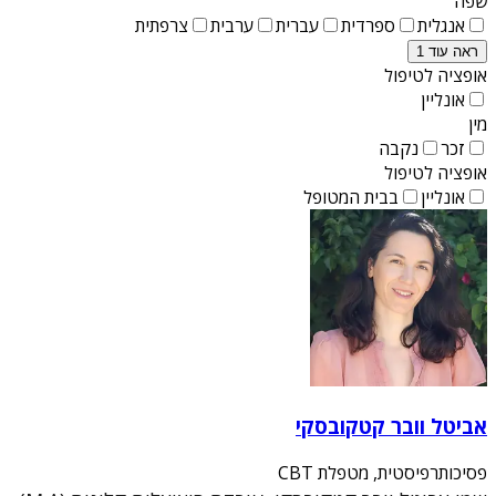
שפה
אנגלית
ספרדית
עברית
ערבית
צרפתית
ראה עוד 1
אופציה לטיפול
אונליין
מין
זכר
נקבה
אופציה לטיפול
אונליין
בבית המטופל
אביטל וובר קטקובסקי
פסיכותרפיסטית, מטפלת CBT