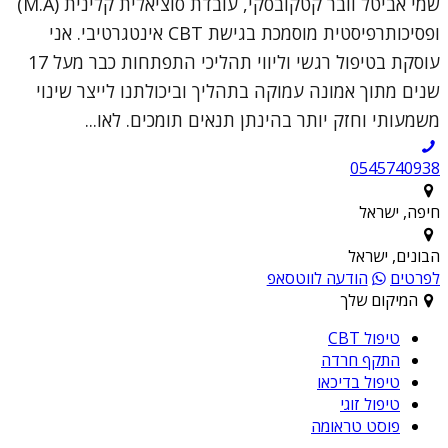
שמי אביטל וובר קטקובסקי, עובדת סוציאלית קלינית (M.A)
ופסיכותרפיסטית מוסמכת בגישת CBT אינטגרטיבי. אני
עוסקת בטיפול רגשי וליווי תהליכי התפתחות כבר מעל 17
שנים מתוך אמונה עמוקה בתהליך וביכולתנו לייצר שינוי
משמעותי וחזק יותר בהינתן תנאים תומכים. לאו...
0545740938
חיפה, ישראל
הבונים, ישראל
לפרטים
הודעה לווטסאפ
המיקום שלך
טיפול CBT
התקף חרדה
טיפול בדיכאו
טיפול זוגי
פוסט טראומה