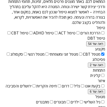
המתאים לכם. באתר מוצגים פרטים מלאים, זמינות, תחומי התמחות
ודרכי יצירת קשר ישירה ונוחה. המטרה היא להקל עליכם בתהליך
הבחירה – לאפשר למצוא טיפול שנכון לכם באמת, במקום אחד,
בצורה ברורה ונעימה. כאן תוכלו להכיר את האפשרויות, לקרוא,
ולהחליט בקצב שלכם.
טיפול
הדרכת הורים
טיפול ACT
טיפול ADHD
טיפול CBT
טיפול DBT
ראה עוד 54
מקצוע
מטפל CBT
מטפל זוגי ומשפחתי
מטפל רגשי
סקסולוג
פסיכולוג
ראה עוד 2
התמחות
קלינית
איזור
בקעת אונו
גליל
דרום
חיפה והקריות
ירושלים והסביבה
ראה עוד 6
מטופל
גיל השלישי
ילדים
מבוגרים
מתבגרים