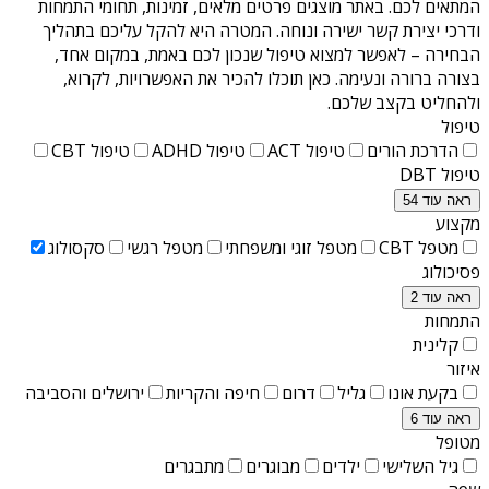
המתאים לכם. באתר מוצגים פרטים מלאים, זמינות, תחומי התמחות
ודרכי יצירת קשר ישירה ונוחה. המטרה היא להקל עליכם בתהליך
הבחירה – לאפשר למצוא טיפול שנכון לכם באמת, במקום אחד,
בצורה ברורה ונעימה. כאן תוכלו להכיר את האפשרויות, לקרוא,
ולהחליט בקצב שלכם.
טיפול
הדרכת הורים
טיפול ACT
טיפול ADHD
טיפול CBT
טיפול DBT
ראה עוד 54
מקצוע
מטפל CBT
מטפל זוגי ומשפחתי
מטפל רגשי
סקסולוג
פסיכולוג
ראה עוד 2
התמחות
קלינית
איזור
בקעת אונו
גליל
דרום
חיפה והקריות
ירושלים והסביבה
ראה עוד 6
מטופל
גיל השלישי
ילדים
מבוגרים
מתבגרים