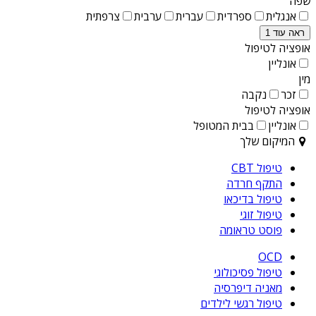
שפה
אנגלית
ספרדית
עברית
ערבית
צרפתית
ראה עוד 1
אופציה לטיפול
אונליין
מין
זכר
נקבה
אופציה לטיפול
אונליין
בבית המטופל
המיקום שלך
טיפול CBT
התקף חרדה
טיפול בדיכאו
טיפול זוגי
פוסט טראומה
OCD
טיפול פסיכולוגי
מאניה דיפרסיה
טיפול רגשי לילדים