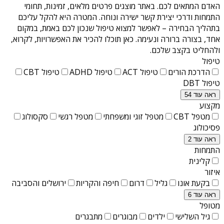
האדם המתאים לכם. באתר מוצגים פרטים מלאים, זמינות, תחומי
התמחות ודרכי יצירת קשר ישירה ונוחה. המטרה היא להקל עליכם
בתהליך הבחירה – לאפשר למצוא טיפול שנכון לכם באמת, במקום
אחד, בצורה ברורה ונעימה. כאן תוכלו להכיר את האפשרויות, לקרוא,
ולהחליט בקצב שלכם.
טיפול
הדרכת הורים
טיפול ACT
טיפול ADHD
טיפול CBT
טיפול DBT
ראה עוד 54
מקצוע
מטפל CBT
מטפל זוגי ומשפחתי
מטפל רגשי
סקסולוג
פסיכולוג
ראה עוד 2
התמחות
קלינית
איזור
בקעת אונו
גליל
דרום
חיפה והקריות
ירושלים והסביבה
ראה עוד 6
מטופל
גיל השלישי
ילדים
מבוגרים
מתבגרים