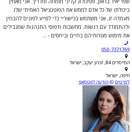
שמי יאיר בראון, פסיכולוג קליני מומחה ומדריך. אני מאמין
ביכולתו של כל אדם לממש את הפוטנציאל האמיתי שלו.
מעמדה זו, אני משתמש בכישוריי כדי לסייע לפונים להבחין
ולהתמודד עם רגשות, מחשבות ודפוסי התנהגות שמגבילים
את מימוש מטרותיהם בחיים וביחסים - ...
050-7371769
המייסדים 84, זכרון יעקב, ישראל
חיפה, ישראל
לפרטים
הודעה לווטסאפ