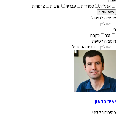
שפה
אנגלית
ספרדית
עברית
ערבית
צרפתית
ראה עוד 1
אופציה לטיפול
אונליין
מין
זכר
נקבה
אופציה לטיפול
אונליין
בבית המטופל
יאיר בראון
פסיכולוג קליני