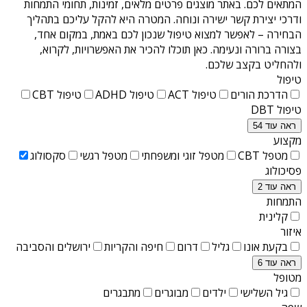
המתאים לכם. באתר מוצגים פרטים מלאים, זמינות, תחומי התמחות
ודרכי יצירת קשר ישירה ונוחה. המטרה היא להקל עליכם בתהליך
הבחירה – לאפשר למצוא טיפול שנכון לכם באמת, במקום אחד,
בצורה ברורה ונעימה. כאן תוכלו להכיר את האפשרויות, לקרוא,
ולהחליט בקצב שלכם.
טיפול
הדרכת הורים
טיפול ACT
טיפול ADHD
טיפול CBT
טיפול DBT
ראה עוד 54
מקצוע
מטפל CBT
מטפל זוגי ומשפחתי
מטפל רגשי
סקסולוג
פסיכולוג
ראה עוד 2
התמחות
קלינית
איזור
בקעת אונו
גליל
דרום
חיפה והקריות
ירושלים והסביבה
ראה עוד 6
מטופל
גיל השלישי
ילדים
מבוגרים
מתבגרים