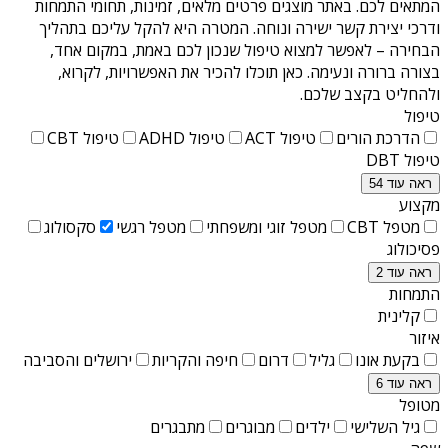
המתאים לכם. באתר מוצגים פרטים מלאים, זמינות, תחומי התמחות
ודרכי יצירת קשר ישירה ונוחה. המטרה היא להקל עליכם בתהליך
הבחירה – לאפשר למצוא טיפול שנכון לכם באמת, במקום אחד,
בצורה ברורה ונעימה. כאן תוכלו להכיר את האפשרויות, לקרוא,
ולהחליט בקצב שלכם.
טיפול
הדרכת הורים
טיפול ACT
טיפול ADHD
טיפול CBT
טיפול DBT
ראה עוד 54
מקצוע
מטפל CBT
מטפל זוגי ומשפחתי
מטפל רגשי
סקסולוג
פסיכולוג
ראה עוד 2
התמחות
קלינית
איזור
בקעת אונו
גליל
דרום
חיפה והקריות
ירושלים והסביבה
ראה עוד 6
מטופל
גיל השלישי
ילדים
מבוגרים
מתבגרים