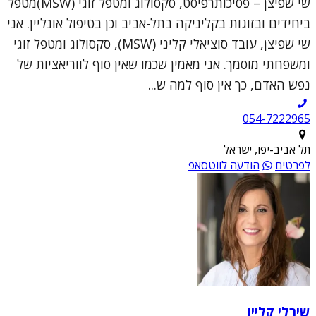
שי שפיצן – פסיכותרפיסט, סקסולוג ומטפל זוגי (MSW)מטפל
ביחידים ובזוגות בקליניקה בתל-אביב וכן בטיפול אונליין. אני
שי שפיצן, עובד סוציאלי קליני (MSW), סקסולוג ומטפל זוגי
ומשפחתי מוסמך. אני מאמין שכמו שאין סוף לווריאציות של
נפש האדם, כך אין סוף למה ש...
054-7222965
תל אביב-יפו, ישראל
לפרטים
הודעה לווטסאפ
שירלי קליין