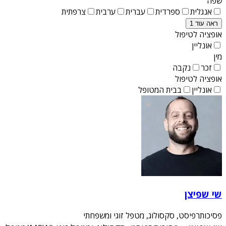
שפה
אנגלית
ספרדית
עברית
ערבית
צרפתית
ראה עוד 1
אופציה לטיפול
אונליין
מין
זכר
נקבה
אופציה לטיפול
אונליין
בבית המטופל
שי שפיצן
פסיכותרפיסט, סקסולוג, מטפל זוגי ומשפחתי