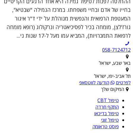
ההחלטה לפנות לטיפול גמילה היא אחד הרגעים הקריטיים
בחייו של אדם ובחיי משפחתו. במרכז הגמילה "שבטיא",
המעטפת הרפואית והנפשית מנוהלת על ידי ד"ר איגור
גורז'לצן, מומחה בכיר לפסיכיאטריה ונרקולוג (רופא מומחה
לרפואת התמכרויות), המביא עמו מעל ל-17 שנות ני...
058-7124712
באר שבע, ישראל
תל אביב-יפו, ישראל
לפרטים
הודעה לווטסאפ
המיקום שלך
טיפול CBT
התקף חרדה
טיפול בדיכאו
טיפול זוגי
פוסט טראומה