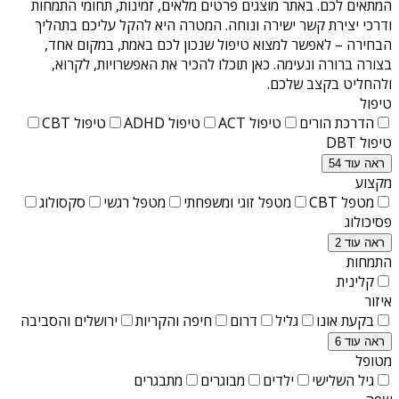
המתאים לכם. באתר מוצגים פרטים מלאים, זמינות, תחומי התמחות
ודרכי יצירת קשר ישירה ונוחה. המטרה היא להקל עליכם בתהליך
הבחירה – לאפשר למצוא טיפול שנכון לכם באמת, במקום אחד,
בצורה ברורה ונעימה. כאן תוכלו להכיר את האפשרויות, לקרוא,
ולהחליט בקצב שלכם.
טיפול
הדרכת הורים
טיפול ACT
טיפול ADHD
טיפול CBT
טיפול DBT
ראה עוד 54
מקצוע
מטפל CBT
מטפל זוגי ומשפחתי
מטפל רגשי
סקסולוג
פסיכולוג
ראה עוד 2
התמחות
קלינית
איזור
בקעת אונו
גליל
דרום
חיפה והקריות
ירושלים והסביבה
ראה עוד 6
מטופל
גיל השלישי
ילדים
מבוגרים
מתבגרים