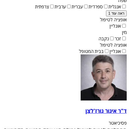
שפה
אנגלית
ספרדית
עברית
ערבית
צרפתית
ראה עוד 1
אופציה לטיפול
אונליין
מין
זכר
נקבה
אופציה לטיפול
אונליין
בבית המטופל
ד"ר איגור גורז'לצן
פסיכיאטר