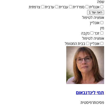
שפה
אנגלית
ספרדית
עברית
ערבית
צרפתית
ראה עוד 1
אופציה לטיפול
אונליין
מין
זכר
נקבה
אופציה לטיפול
אונליין
בבית המטופל
תמי לינדנבאום
פסיכותרפיסטית