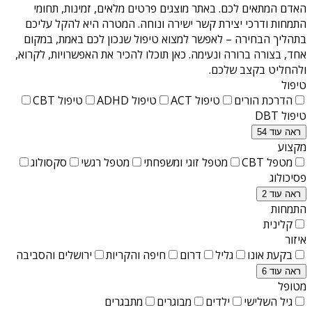
האדם המתאים לכם. באתר מוצגים פרטים מלאים, זמינות, תחומי
התמחות ודרכי יצירת קשר ישירה ונוחה. המטרה היא להקל עליכם
בתהליך הבחירה – לאפשר למצוא טיפול שנכון לכם באמת, במקום
אחד, בצורה ברורה ונעימה. כאן תוכלו להכיר את האפשרויות, לקרוא,
ולהחליט בקצב שלכם.
טיפול
הדרכת הורים
טיפול ACT
טיפול ADHD
טיפול CBT
טיפול DBT
ראה עוד 54
מקצוע
מטפל CBT
מטפל זוגי ומשפחתי
מטפל רגשי
סקסולוג
פסיכולוג
ראה עוד 2
התמחות
קלינית
איזור
בקעת אונו
גליל
דרום
חיפה והקריות
ירושלים והסביבה
ראה עוד 6
מטופל
גיל השלישי
ילדים
מבוגרים
מתבגרים