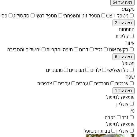
ראה עוד 54
מקצוע
מטפל CBT
מטפל זוגי ומשפחתי
מטפל רגשי
סקסולוג
פסיכ
ראה עוד 2
התמחות
קלינית
איזור
בקעת אונו
גליל
דרום
חיפה והקריות
ירושלים והסביבה
ראה עוד 6
מטופל
גיל השלישי
ילדים
מבוגרים
מתבגרים
שפה
אנגלית
ספרדית
עברית
ערבית
צרפתית
ראה עוד 1
אופציה לטיפול
אונליין
מין
זכר
נקבה
אופציה לטיפול
אונליין
בבית המטופל