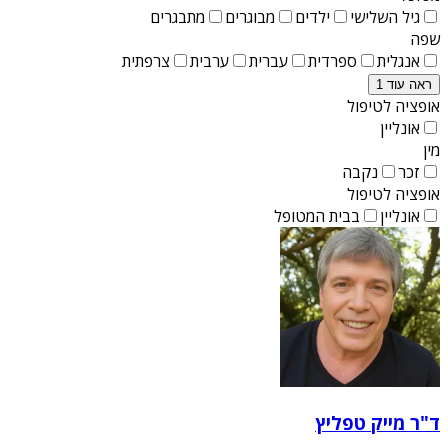
גיל השלישי
ילדים
מבוגרים
מתבגרים
שפה
אנגלית
ספרדית
עברית
ערבית
צרפתית
ראה עוד 1
אופציה לטיפול
אונליין
מין
זכר
נקבה
אופציה לטיפול
אונליין
בבית המטופל
ד"ר מייק טפליץ