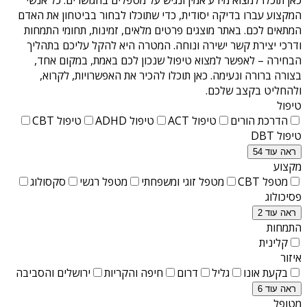
המקצוע עברו בדיקה יסודית, כדי שתוכלו לבחור בביטחון את האדם
המתאים לכם. באתר מוצגים פרטים מלאים, זמינות, תחומי התמחות
ודרכי יצירת קשר ישירה ונוחה. המטרה היא להקל עליכם בתהליך
הבחירה – לאפשר למצוא טיפול שנכון לכם באמת, במקום אחד,
בצורה ברורה ונעימה. כאן תוכלו להכיר את האפשרויות, לקרוא,
ולהחליט בקצב שלכם.
טיפול
הדרכת הורים
טיפול ACT
טיפול ADHD
טיפול CBT
טיפול DBT
ראה עוד 54
מקצוע
מטפל CBT
מטפל זוגי ומשפחתי
מטפל רגשי
סקסולוג
פסיכולוג
ראה עוד 2
התמחות
קלינית
איזור
בקעת אונו
גליל
דרום
חיפה והקריות
ירושלים והסביבה
ראה עוד 6
מטופל