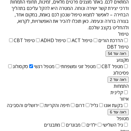
המתאים לכם. באתר מוצגים פרטים מלאים, זמינות, תחומי התמחות
ודרכי יצירת קשר ישירה ונוחה. המטרה היא להקל עליכם בתהליך
הבחירה – לאפשר למצוא טיפול שנכון לכם באמת, במקום אחד,
בצורה ברורה ונעימה. כאן תוכלו להכיר את האפשרויות, לקרוא,
ולהחליט בקצב שלכם.
טיפול
הדרכת הורים
טיפול ACT
טיפול ADHD
טיפול CBT
טיפול DBT
ראה עוד 54
מקצוע
מטפל CBT
מטפל זוגי ומשפחתי
מטפל רגשי
סקסולוג
פסיכולוג
ראה עוד 2
התמחות
קלינית
איזור
בקעת אונו
גליל
דרום
חיפה והקריות
ירושלים והסביבה
ראה עוד 6
מטופל
גיל השלישי
ילדים
מבוגרים
מתבגרים