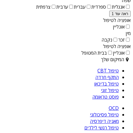
שפה
אנגלית
ספרדית
עברית
ערבית
צרפתית
ראה עוד 1
אופציה לטיפול
אונליין
מין
זכר
נקבה
אופציה לטיפול
אונליין
בבית המטופל
המיקום שלך
טיפול CBT
התקף חרדה
טיפול בדיכאו
טיפול זוגי
פוסט טראומה
OCD
טיפול פסיכולוגי
מאניה דיפרסיה
טיפול רגשי לילדים