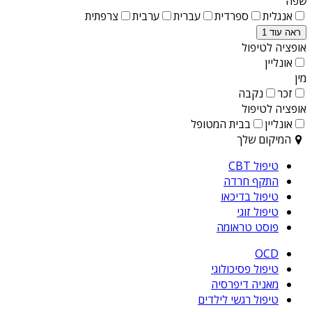
שפה
אנגלית
ספרדית
עברית
ערבית
צרפתית
ראה עוד 1
אופציה לטיפול
אונליין
מין
זכר
נקבה
אופציה לטיפול
אונליין
בבית המטופל
המיקום שלך
טיפול CBT
התקף חרדה
טיפול בדיכאו
טיפול זוגי
פוסט טראומה
OCD
טיפול פסיכולוגי
מאניה דיפרסיה
טיפול רגשי לילדים