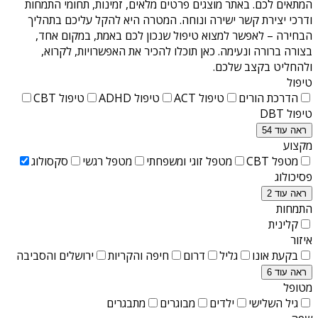
המתאים לכם. באתר מוצגים פרטים מלאים, זמינות, תחומי התמחות
ודרכי יצירת קשר ישירה ונוחה. המטרה היא להקל עליכם בתהליך
הבחירה – לאפשר למצוא טיפול שנכון לכם באמת, במקום אחד,
בצורה ברורה ונעימה. כאן תוכלו להכיר את האפשרויות, לקרוא,
ולהחליט בקצב שלכם.
טיפול
הדרכת הורים
טיפול ACT
טיפול ADHD
טיפול CBT
טיפול DBT
ראה עוד 54
מקצוע
מטפל CBT
מטפל זוגי ומשפחתי
מטפל רגשי
סקסולוג
פסיכולוג
ראה עוד 2
התמחות
קלינית
איזור
בקעת אונו
גליל
דרום
חיפה והקריות
ירושלים והסביבה
ראה עוד 6
מטופל
גיל השלישי
ילדים
מבוגרים
מתבגרים