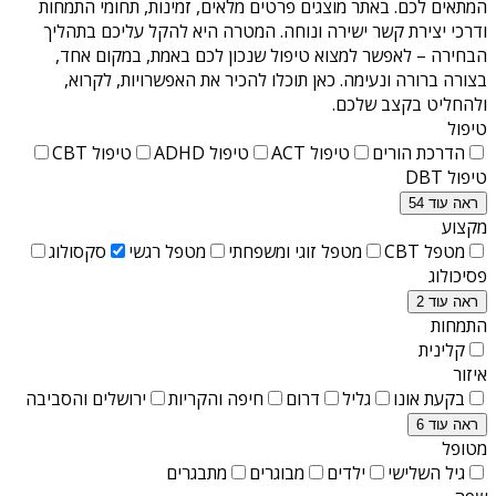
המתאים לכם. באתר מוצגים פרטים מלאים, זמינות, תחומי התמחות
ודרכי יצירת קשר ישירה ונוחה. המטרה היא להקל עליכם בתהליך
הבחירה – לאפשר למצוא טיפול שנכון לכם באמת, במקום אחד,
בצורה ברורה ונעימה. כאן תוכלו להכיר את האפשרויות, לקרוא,
ולהחליט בקצב שלכם.
טיפול
הדרכת הורים
טיפול ACT
טיפול ADHD
טיפול CBT
טיפול DBT
ראה עוד 54
מקצוע
מטפל CBT
מטפל זוגי ומשפחתי
מטפל רגשי
סקסולוג
פסיכולוג
ראה עוד 2
התמחות
קלינית
איזור
בקעת אונו
גליל
דרום
חיפה והקריות
ירושלים והסביבה
ראה עוד 6
מטופל
גיל השלישי
ילדים
מבוגרים
מתבגרים