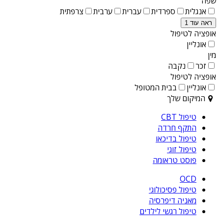
שפה
אנגלית
ספרדית
עברית
ערבית
צרפתית
ראה עוד 1
אופציה לטיפול
אונליין
מין
זכר
נקבה
אופציה לטיפול
אונליין
בבית המטופל
המיקום שלך
טיפול CBT
התקף חרדה
טיפול בדיכאו
טיפול זוגי
פוסט טראומה
OCD
טיפול פסיכולוגי
מאניה דיפרסיה
טיפול רגשי לילדים