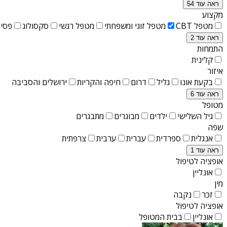
ראה עוד 54
מקצוע
מטפל CBT
מטפל זוגי ומשפחתי
מטפל רגשי
סקסולוג
פסיכ
ראה עוד 2
התמחות
קלינית
איזור
בקעת אונו
גליל
דרום
חיפה והקריות
ירושלים והסביבה
ראה עוד 6
מטופל
גיל השלישי
ילדים
מבוגרים
מתבגרים
שפה
אנגלית
ספרדית
עברית
ערבית
צרפתית
ראה עוד 1
אופציה לטיפול
אונליין
מין
זכר
נקבה
אופציה לטיפול
אונליין
בבית המטופל