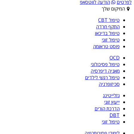
לפרטים
הודעה לווטסאפ
המיקום שלך
טיפול CBT
התקף חרדה
טיפול בדיכאו
טיפול זוגי
פוסט טראומה
OCD
טיפול פסיכולוגי
מאניה דיפרסיה
טיפול רגשי לילדים
סכיזופרניה
גזלייטינג
ייעוץ זוגי
הדרכת הורים
DBT
טיפול זוגי
לימודי פסיכותרפיה