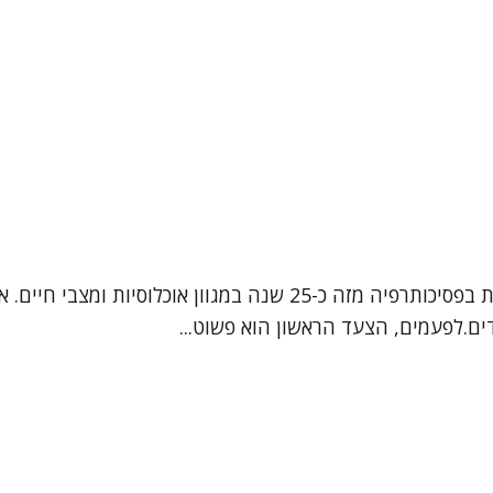
נעים להכיר שמי אפרת, אני עובדת סוציאלית קלינית, המטפלת בפסיכותרפיה
ם.לפעמים, הצעד הראשון הוא פשוט...