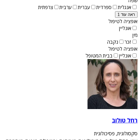
שפה
אנגלית
ספרדית
עברית
ערבית
צרפתית
ראה עוד 1
אופציה לטיפול
אונליין
מין
זכר
נקבה
אופציה לטיפול
אונליין
בבית המטופל
רחל טולוב
סקסולוגית, פסיכולוגית