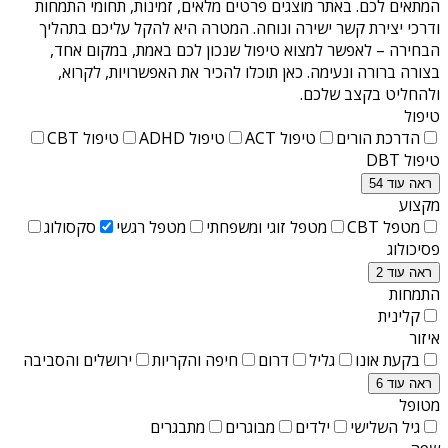
המתאים לכם. באתר מוצגים פרטים מלאים, זמינות, תחומי התמחות
ודרכי יצירת קשר ישירה ונוחה. המטרה היא להקל עליכם בתהליך
הבחירה – לאפשר למצוא טיפול שנכון לכם באמת, במקום אחד,
בצורה ברורה ונעימה. כאן תוכלו להכיר את האפשרויות, לקרוא,
ולהחליט בקצב שלכם.
טיפול
הדרכת הורים
טיפול ACT
טיפול ADHD
טיפול CBT
טיפול DBT
ראה עוד 54
מקצוע
מטפל CBT
מטפל זוגי ומשפחתי
מטפל רגשי
סקסולוג
פסיכולוג
ראה עוד 2
התמחות
קלינית
איזור
בקעת אונו
גליל
דרום
חיפה והקריות
ירושלים והסביבה
ראה עוד 6
מטופל
גיל השלישי
ילדים
מבוגרים
מתבגרים