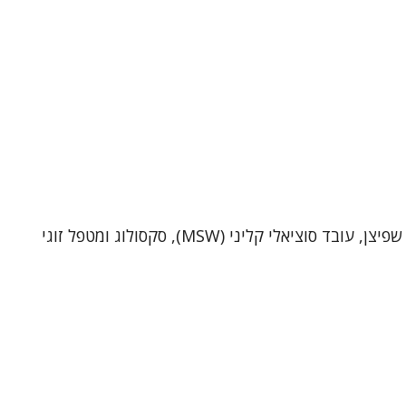
שי שפיצן – פסיכותרפיסט, סקסולוג ומטפל זוגי (MSW)מטפל ביחידים ובזוגות בקליניקה בתל-אביב וכן בטיפול אונליין. אני שי שפיצן, עובד סוציאלי קליני (MSW), סקסולוג ומטפל זוגי