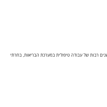
אנליטית ועובדת סוציאלית קלינית, בעלת 33 שנות ותק קליני. אחרי שנים רבות של עבודה טיפולית במערכת הבריאות, בחרתי