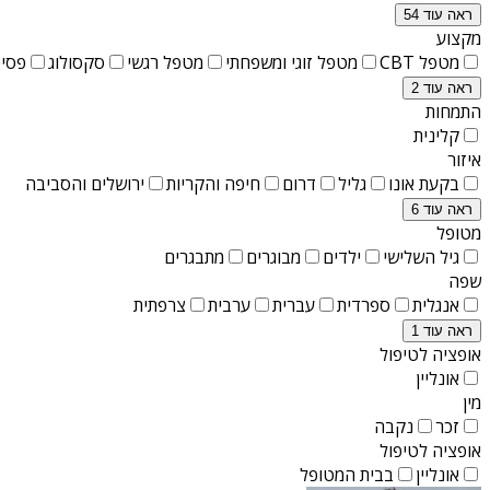
ראה עוד 54
מקצוע
מטפל CBT
מטפל זוגי ומשפחתי
מטפל רגשי
סקסולוג
פסיכ
ראה עוד 2
התמחות
קלינית
איזור
בקעת אונו
גליל
דרום
חיפה והקריות
ירושלים והסביבה
ראה עוד 6
מטופל
גיל השלישי
ילדים
מבוגרים
מתבגרים
שפה
אנגלית
ספרדית
עברית
ערבית
צרפתית
ראה עוד 1
אופציה לטיפול
אונליין
מין
זכר
נקבה
אופציה לטיפול
אונליין
בבית המטופל