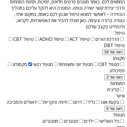
המתאים לכם. באתר מוצגים פרטים מלאים, זמינות, תחומי התמחות
ודרכי יצירת קשר ישירה ונוחה. המטרה היא להקל עליכם בתהליך
הבחירה – לאפשר למצוא טיפול שנכון לכם באמת, במקום אחד,
בצורה ברורה ונעימה. כאן תוכלו להכיר את האפשרויות, לקרוא,
ולהחליט בקצב שלכם.
טיפול
הדרכת הורים
טיפול ACT
טיפול ADHD
טיפול CBT
טיפול DBT
ראה עוד 54
מקצוע
מטפל CBT
מטפל זוגי ומשפחתי
מטפל רגשי
סקסולוג
פסיכולוג
ראה עוד 2
התמחות
קלינית
איזור
בקעת אונו
גליל
דרום
חיפה והקריות
ירושלים והסביבה
ראה עוד 6
מטופל
גיל השלישי
ילדים
מבוגרים
מתבגרים