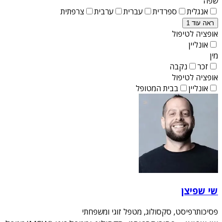
שפה
אנגלית
ספרדית
עברית
ערבית
צרפתית
ראה עוד 1
אופציה לטיפול
אונליין
מין
זכר
נקבה
אופציה לטיפול
אונליין
בבית המטופל
שי שפיצן
פסיכותרפיסט, סקסולוג, מטפל זוגי ומשפחתי