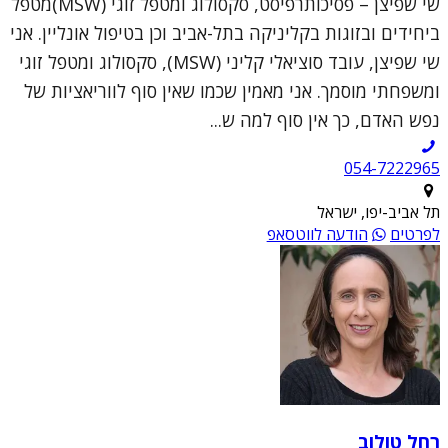
שי שפיצן – פסיכותרפיסט, סקסולוג ומטפל זוגי (MSW)מטפל
ביחידים ובזוגות בקליניקה בתל-אביב וכן בטיפול אונליין. אני
שי שפיצן, עובד סוציאלי קליני (MSW), סקסולוג ומטפל זוגי
ומשפחתי מוסמך. אני מאמין שכמו שאין סוף לווריאציות של
נפש האדם, כך אין סוף למה ש...
054-7222965
תל אביב-יפו, ישראל
לפרטים
הודעה לווטסאפ
רחל טולוב