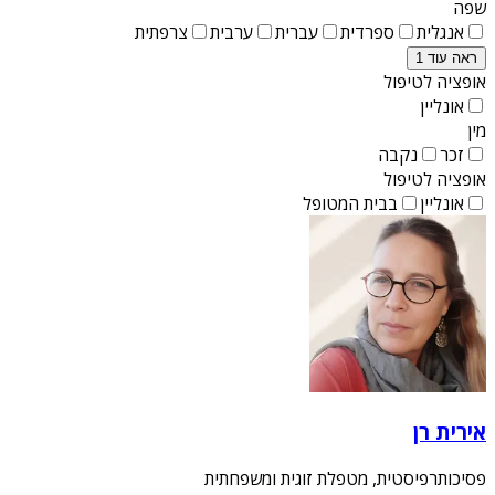
שפה
אנגלית
ספרדית
עברית
ערבית
צרפתית
ראה עוד 1
אופציה לטיפול
אונליין
מין
זכר
נקבה
אופציה לטיפול
אונליין
בבית המטופל
אירית רן
פסיכותרפיסטית, מטפלת זוגית ומשפחתית