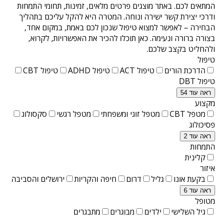
המתאים לכם. באתר מוצגים פרטים מלאים, זמינות, תחומי התמחות
ודרכי יצירת קשר ישירה ונוחה. המטרה היא להקל עליכם בתהליך
הבחירה – לאפשר למצוא טיפול שנכון לכם באמת, במקום אחד,
בצורה ברורה ונעימה. כאן תוכלו להכיר את האפשרויות, לקרוא,
ולהחליט בקצב שלכם.
טיפול
הדרכת הורים
טיפול ACT
טיפול ADHD
טיפול CBT
טיפול DBT
ראה עוד 54
מקצוע
מטפל CBT
מטפל זוגי ומשפחתי
מטפל רגשי
סקסולוג
פסיכולוג
ראה עוד 2
התמחות
קלינית
איזור
בקעת אונו
גליל
דרום
חיפה והקריות
ירושלים והסביבה
ראה עוד 6
מטופל
גיל השלישי
ילדים
מבוגרים
מתבגרים