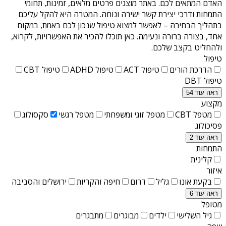
האדם המתאים לכם. באתר מוצגים פרטים מלאים, זמינות, תחומי
התמחות ודרכי יצירת קשר ישירה ונוחה. המטרה היא להקל עליכם
בתהליך הבחירה – לאפשר למצוא טיפול שנכון לכם באמת, במקום
אחד, בצורה ברורה ונעימה. כאן תוכלו להכיר את האפשרויות, לקרוא,
ולהחליט בקצב שלכם.
טיפול
הדרכת הורים
טיפול ACT
טיפול ADHD
טיפול CBT
טיפול DBT
ראה עוד 54
מקצוע
מטפל CBT
מטפל זוגי ומשפחתי
מטפל רגשי
סקסולוג
פסיכולוג
ראה עוד 2
התמחות
קלינית
איזור
בקעת אונו
גליל
דרום
חיפה והקריות
ירושלים והסביבה
ראה עוד 6
מטופל
גיל השלישי
ילדים
מבוגרים
מתבגרים