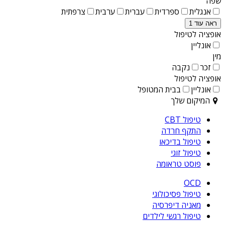
שפה
אנגלית
ספרדית
עברית
ערבית
צרפתית
ראה עוד 1
אופציה לטיפול
אונליין
מין
זכר
נקבה
אופציה לטיפול
אונליין
בבית המטופל
המיקום שלך
טיפול CBT
התקף חרדה
טיפול בדיכאו
טיפול זוגי
פוסט טראומה
OCD
טיפול פסיכולוגי
מאניה דיפרסיה
טיפול רגשי לילדים