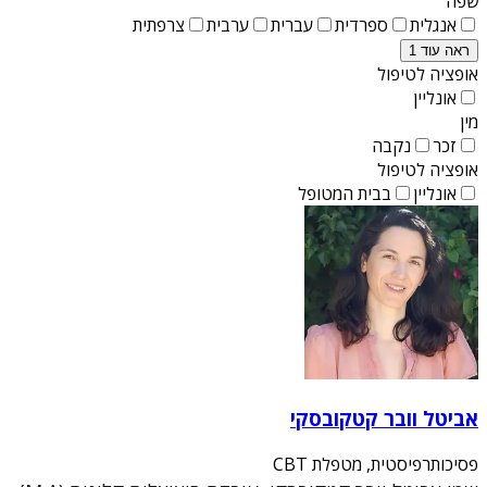
שפה
אנגלית
ספרדית
עברית
ערבית
צרפתית
ראה עוד 1
אופציה לטיפול
אונליין
מין
זכר
נקבה
אופציה לטיפול
אונליין
בבית המטופל
אביטל וובר קטקובסקי
פסיכותרפיסטית, מטפלת CBT