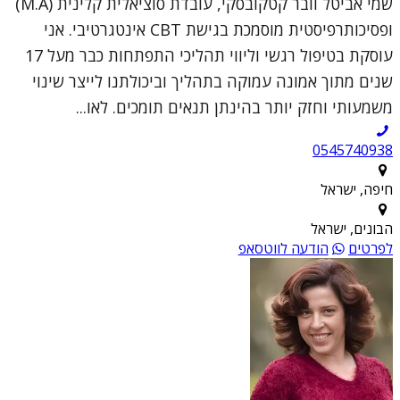
שמי אביטל וובר קטקובסקי, עובדת סוציאלית קלינית (M.A)
ופסיכותרפיסטית מוסמכת בגישת CBT אינטגרטיבי. אני
עוסקת בטיפול רגשי וליווי תהליכי התפתחות כבר מעל 17
שנים מתוך אמונה עמוקה בתהליך וביכולתנו לייצר שינוי
משמעותי וחזק יותר בהינתן תנאים תומכים. לאו...
0545740938
חיפה, ישראל
הבונים, ישראל
לפרטים
הודעה לווטסאפ