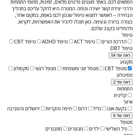
המתאים לכם. באתר מוצגים פרטים מלאים, זמינות, תחומי התמחות
ודרכי יצירת קשר ישירה ונוחה. המטרה היא להקל עליכם בתהליך
הבחירה – לאפשר למצוא טיפול שנכון לכם באמת, במקום אחד,
בצורה ברורה ונעימה. כאן תוכלו להכיר את האפשרויות, לקרוא,
ולהחליט בקצב שלכם.
טיפול
הדרכת הורים
טיפול ACT
טיפול ADHD
טיפול CBT
טיפול DBT
ראה עוד 54
מקצוע
מטפל CBT
מטפל זוגי ומשפחתי
מטפל רגשי
סקסולוג
פסיכולוג
ראה עוד 2
התמחות
קלינית
איזור
בקעת אונו
גליל
דרום
חיפה והקריות
ירושלים והסביבה
ראה עוד 6
מטופל
גיל השלישי
ילדים
מבוגרים
מתבגרים