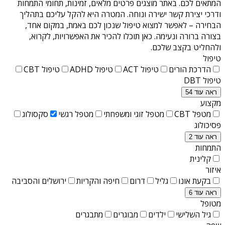
המתאים לכם. באתר מוצגים פרטים מלאים, זמינות, תחומי התמחות
ודרכי יצירת קשר ישירה ונוחה. המטרה היא להקל עליכם בתהליך
הבחירה – לאפשר למצוא טיפול שנכון לכם באמת, במקום אחד,
בצורה ברורה ונעימה. כאן תוכלו להכיר את האפשרויות, לקרוא,
ולהחליט בקצב שלכם.
טיפול
הדרכת הורים
טיפול ACT
טיפול ADHD
טיפול CBT
טיפול DBT
ראה עוד 54
מקצוע
מטפל CBT
מטפל זוגי ומשפחתי
מטפל רגשי
סקסולוג
פסיכולוג
ראה עוד 2
התמחות
קלינית
איזור
בקעת אונו
גליל
דרום
חיפה והקריות
ירושלים והסביבה
ראה עוד 6
מטופל
גיל השלישי
ילדים
מבוגרים
מתבגרים