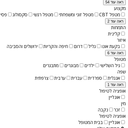
ראה עוד 54
מקצוע
מטפל CBT
מטפל זוגי ומשפחתי
מטפל רגשי
סקסולוג
פסיכ
ראה עוד 2
התמחות
קלינית
איזור
בקעת אונו
גליל
דרום
חיפה והקריות
ירושלים והסביבה
ראה עוד 6
מטופל
גיל השלישי
ילדים
מבוגרים
מתבגרים
שפה
אנגלית
ספרדית
עברית
ערבית
צרפתית
ראה עוד 1
אופציה לטיפול
אונליין
מין
זכר
נקבה
אופציה לטיפול
אונליין
בבית המטופל