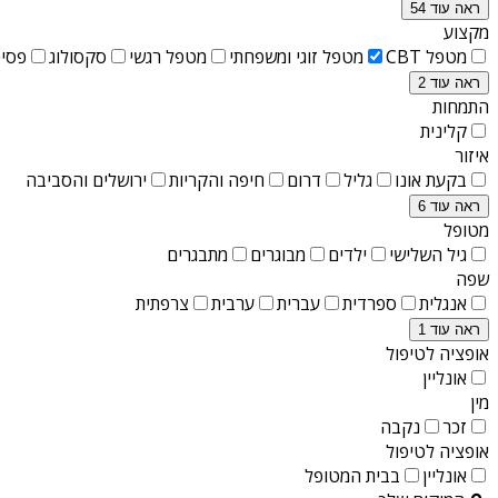
ראה עוד 54
מקצוע
מטפל CBT
מטפל זוגי ומשפחתי
מטפל רגשי
סקסולוג
פסיכ
ראה עוד 2
התמחות
קלינית
איזור
בקעת אונו
גליל
דרום
חיפה והקריות
ירושלים והסביבה
ראה עוד 6
מטופל
גיל השלישי
ילדים
מבוגרים
מתבגרים
שפה
אנגלית
ספרדית
עברית
ערבית
צרפתית
ראה עוד 1
אופציה לטיפול
אונליין
מין
זכר
נקבה
אופציה לטיפול
אונליין
בבית המטופל