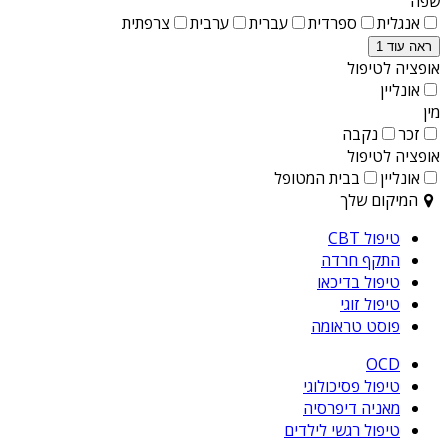
שפה
אנגלית
ספרדית
עברית
ערבית
צרפתית
ראה עוד 1
אופציה לטיפול
אונליין
מין
זכר
נקבה
אופציה לטיפול
אונליין
בבית המטופל
המיקום שלך
טיפול CBT
התקף חרדה
טיפול בדיכאו
טיפול זוגי
פוסט טראומה
OCD
טיפול פסיכולוגי
מאניה דיפרסיה
טיפול רגשי לילדים