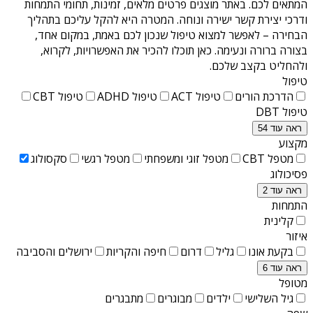
המתאים לכם. באתר מוצגים פרטים מלאים, זמינות, תחומי התמחות
ודרכי יצירת קשר ישירה ונוחה. המטרה היא להקל עליכם בתהליך
הבחירה – לאפשר למצוא טיפול שנכון לכם באמת, במקום אחד,
בצורה ברורה ונעימה. כאן תוכלו להכיר את האפשרויות, לקרוא,
ולהחליט בקצב שלכם.
טיפול
הדרכת הורים
טיפול ACT
טיפול ADHD
טיפול CBT
טיפול DBT
ראה עוד 54
מקצוע
מטפל CBT
מטפל זוגי ומשפחתי
מטפל רגשי
סקסולוג
פסיכולוג
ראה עוד 2
התמחות
קלינית
איזור
בקעת אונו
גליל
דרום
חיפה והקריות
ירושלים והסביבה
ראה עוד 6
מטופל
גיל השלישי
ילדים
מבוגרים
מתבגרים