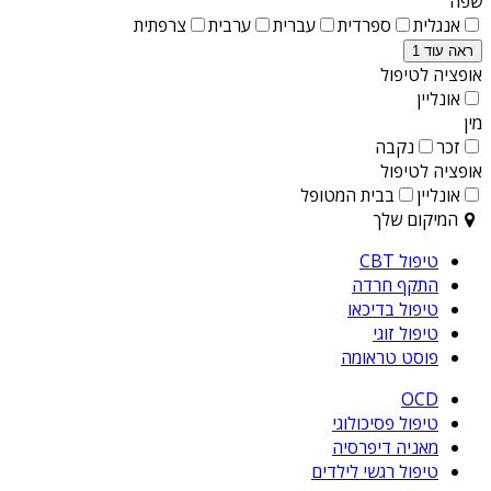
שפה
אנגלית
ספרדית
עברית
ערבית
צרפתית
ראה עוד 1
אופציה לטיפול
אונליין
מין
זכר
נקבה
אופציה לטיפול
אונליין
בבית המטופל
המיקום שלך
טיפול CBT
התקף חרדה
טיפול בדיכאו
טיפול זוגי
פוסט טראומה
OCD
טיפול פסיכולוגי
מאניה דיפרסיה
טיפול רגשי לילדים