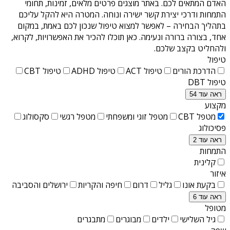
האדם המתאים לכם. באתר מוצגים פרטים מלאים, זמינות, תחומי
התמחות ודרכי יצירת קשר ישירה ונוחה. המטרה היא להקל עליכם
בתהליך הבחירה – לאפשר למצוא טיפול שנכון לכם באמת, במקום
אחד, בצורה ברורה ונעימה. כאן תוכלו להכיר את האפשרויות, לקרוא,
ולהחליט בקצב שלכם.
טיפול
הדרכת הורים
טיפול ACT
טיפול ADHD
טיפול CBT
טיפול DBT
ראה עוד 54
מקצוע
מטפל CBT
מטפל זוגי ומשפחתי
מטפל רגשי
סקסולוג
פסיכולוג
ראה עוד 2
התמחות
קלינית
איזור
בקעת אונו
גליל
דרום
חיפה והקריות
ירושלים והסביבה
ראה עוד 6
מטופל
גיל השלישי
ילדים
מבוגרים
מתבגרים