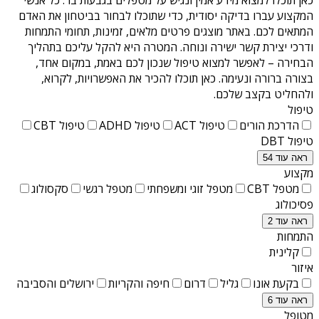
המקצוע עברו בדיקה יסודית, כדי שתוכלו לבחור בביטחון את האדם
המתאים לכם. באתר מוצגים פרטים מלאים, זמינות, תחומי התמחות
ודרכי יצירת קשר ישירה ונוחה. המטרה היא להקל עליכם בתהליך
הבחירה – לאפשר למצוא טיפול שנכון לכם באמת, במקום אחד,
בצורה ברורה ונעימה. כאן תוכלו להכיר את האפשרויות, לקרוא,
ולהחליט בקצב שלכם.
טיפול
הדרכת הורים
טיפול ACT
טיפול ADHD
טיפול CBT
טיפול DBT
ראה עוד 54
מקצוע
מטפל CBT
מטפל זוגי ומשפחתי
מטפל רגשי
סקסולוג
פסיכולוג
ראה עוד 2
התמחות
קלינית
איזור
בקעת אונו
גליל
דרום
חיפה והקריות
ירושלים והסביבה
ראה עוד 6
מטופל