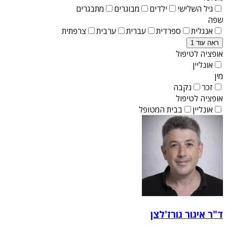
גיל השלישי
ילדים
מבוגרים
מתבגרים
שפה
אנגלית
ספרדית
עברית
ערבית
צרפתית
ראה עוד 1
אופציה לטיפול
אונליין
מין
זכר
נקבה
אופציה לטיפול
אונליין
בבית המטופל
ד"ר איגור גורז'לצן