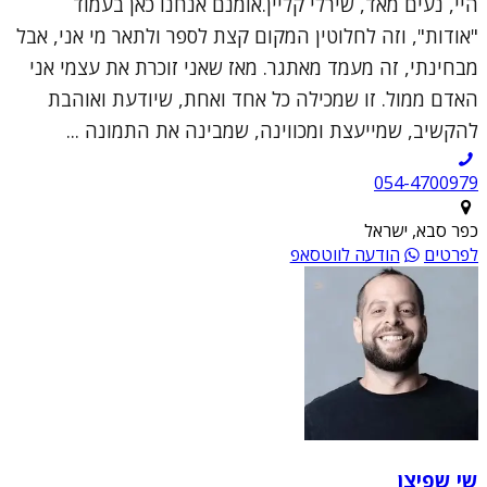
היי, נעים מאד, שירלי קליין.אומנם אנחנו כאן בעמוד
"אודות", וזה לחלוטין המקום קצת לספר ולתאר מי אני, אבל
מבחינתי, זה מעמד מאתגר. מאז שאני זוכרת את עצמי אני
האדם ממול. זו שמכילה כל אחד ואחת, שיודעת ואוהבת
להקשיב, שמייעצת ומכווינה, שמבינה את התמונה ...
054-4700979
כפר סבא, ישראל
לפרטים
הודעה לווטסאפ
שי שפיצן