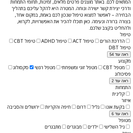
המתאים לכם. באתר מוצגים פרטים מלאים, זמינות, תחומי התמחות
ודרכי יצירת קשר ישירה ונוחה. המטרה היא להקל עליכם בתהליך
הבחירה – לאפשר למצוא טיפול שנכון לכם באמת, במקום אחד,
בצורה ברורה ונעימה. כאן תוכלו להכיר את האפשרויות, לקרוא,
ולהחליט בקצב שלכם.
טיפול
הדרכת הורים
טיפול ACT
טיפול ADHD
טיפול CBT
טיפול DBT
ראה עוד 54
מקצוע
מטפל CBT
מטפל זוגי ומשפחתי
מטפל רגשי
סקסולוג
פסיכולוג
ראה עוד 2
התמחות
קלינית
איזור
בקעת אונו
גליל
דרום
חיפה והקריות
ירושלים והסביבה
ראה עוד 6
מטופל
גיל השלישי
ילדים
מבוגרים
מתבגרים