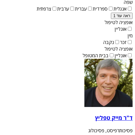
שפה
אנגלית
ספרדית
עברית
ערבית
צרפתית
ראה עוד 1
אופציה לטיפול
אונליין
מין
זכר
נקבה
אופציה לטיפול
אונליין
בבית המטופל
ד"ר מייק טפליץ
פסיכותרפיסט, פסיכולוג