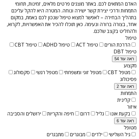
האדם המתאים לכם. באתר מוצגים פרטים מלאים, זמינות, תחומי
התמחות ודרכי יצירת קשר ישירה ונוחה. המטרה היא להקל עליכם
בתהליך הבחירה – לאפשר למצוא טיפול שנכון לכם באמת, במקום
אחד, בצורה ברורה ונעימה. כאן תוכלו להכיר את האפשרויות, לקרוא,
ולהחליט בקצב שלכם.
טיפול
הדרכת הורים
טיפול ACT
טיפול ADHD
טיפול CBT
טיפול DBT
ראה עוד 54
מקצוע
מטפל CBT
מטפל זוגי ומשפחתי
מטפל רגשי
סקסולוג
פסיכולוג
ראה עוד 2
התמחות
קלינית
איזור
בקעת אונו
גליל
דרום
חיפה והקריות
ירושלים והסביבה
ראה עוד 6
מטופל
גיל השלישי
ילדים
מבוגרים
מתבגרים