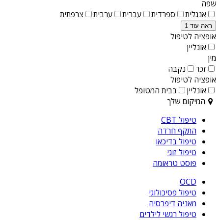
שפה
אנגלית
ספרדית
עברית
ערבית
צרפתית
ראה עוד 1
אופציה לטיפול
אונליין
מין
זכר
נקבה
אופציה לטיפול
אונליין
בבית המטופל
המיקום שלך
טיפול CBT
התקף חרדה
טיפול בדיכאו
טיפול זוגי
פוסט טראומה
OCD
טיפול פסיכולוגי
מאניה דיפרסיה
טיפול רגשי לילדים