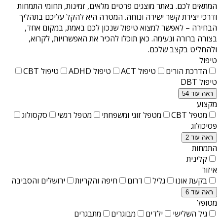
המתאים לכם. באתר מוצגים פרטים מלאים, זמינות, תחומי התמחות
ודרכי יצירת קשר ישירה ונוחה. המטרה היא להקל עליכם בתהליך
הבחירה – לאפשר למצוא טיפול שנכון לכם באמת, במקום אחד,
בצורה ברורה ונעימה. כאן תוכלו להכיר את האפשרויות, לקרוא,
ולהחליט בקצב שלכם.
טיפול
הדרכת הורים
טיפול ACT
טיפול ADHD
טיפול CBT
טיפול DBT
ראה עוד 54
מקצוע
מטפל CBT
מטפל זוגי ומשפחתי
מטפל רגשי
סקסולוג
פסיכולוג
ראה עוד 2
התמחות
קלינית
איזור
בקעת אונו
גליל
דרום
חיפה והקריות
ירושלים והסביבה
ראה עוד 6
מטופל
גיל השלישי
ילדים
מבוגרים
מתבגרים