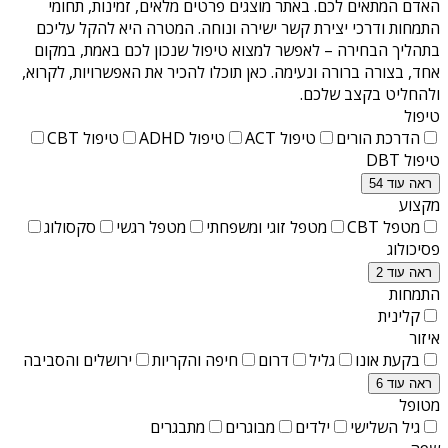
האדם המתאים לכם. באתר מוצגים פרטים מלאים, זמינות, תחומי
התמחות ודרכי יצירת קשר ישירה ונוחה. המטרה היא להקל עליכם
בתהליך הבחירה – לאפשר למצוא טיפול שנכון לכם באמת, במקום
אחד, בצורה ברורה ונעימה. כאן תוכלו להכיר את האפשרויות, לקרוא,
ולהחליט בקצב שלכם.
טיפול
הדרכת הורים
טיפול ACT
טיפול ADHD
טיפול CBT
טיפול DBT
ראה עוד 54
מקצוע
מטפל CBT
מטפל זוגי ומשפחתי
מטפל רגשי
סקסולוג
פסיכולוג
ראה עוד 2
התמחות
קלינית
איזור
בקעת אונו
גליל
דרום
חיפה והקריות
ירושלים והסביבה
ראה עוד 6
מטופל
גיל השלישי
ילדים
מבוגרים
מתבגרים