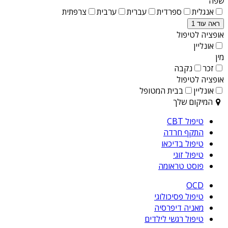
שפה
אנגלית
ספרדית
עברית
ערבית
צרפתית
ראה עוד 1
אופציה לטיפול
אונליין
מין
זכר
נקבה
אופציה לטיפול
אונליין
בבית המטופל
המיקום שלך
טיפול CBT
התקף חרדה
טיפול בדיכאו
טיפול זוגי
פוסט טראומה
OCD
טיפול פסיכולוגי
מאניה דיפרסיה
טיפול רגשי לילדים