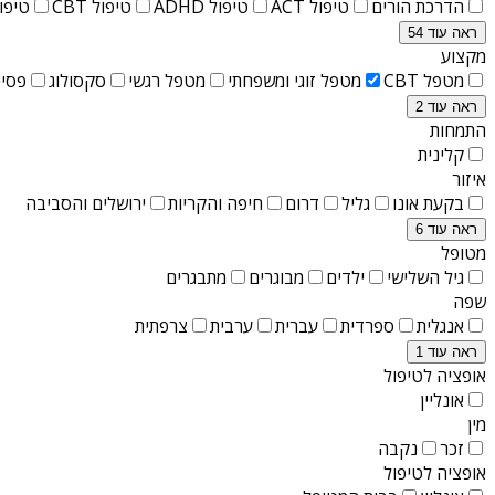
הדרכת הורים
טיפול ACT
טיפול ADHD
טיפול CBT
טיפול T
ראה עוד 54
מקצוע
מטפל CBT
מטפל זוגי ומשפחתי
מטפל רגשי
סקסולוג
פסיכ
ראה עוד 2
התמחות
קלינית
איזור
בקעת אונו
גליל
דרום
חיפה והקריות
ירושלים והסביבה
ראה עוד 6
מטופל
גיל השלישי
ילדים
מבוגרים
מתבגרים
שפה
אנגלית
ספרדית
עברית
ערבית
צרפתית
ראה עוד 1
אופציה לטיפול
אונליין
מין
זכר
נקבה
אופציה לטיפול