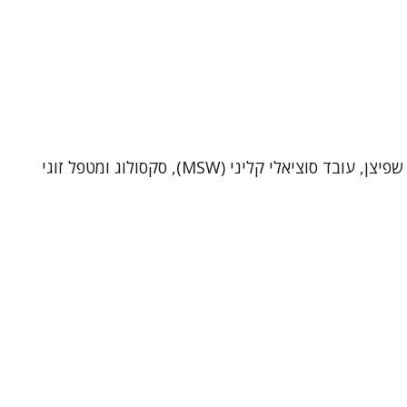
שי שפיצן – פסיכותרפיסט, סקסולוג ומטפל זוגי (MSW)מטפל ביחידים ובזוגות בקליניקה בתל-אביב וכן בטיפול אונליין. אני שי שפיצן, עובד סוציאלי קליני (MSW), סקסולוג ומטפל זוגי