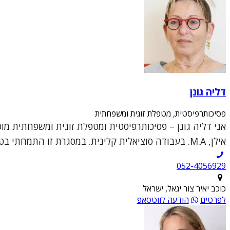
דליה גונן
פסיכותרפיסטית, מטפלת זוגית ומשפחתית
אני דליה גונן – פסיכותרפיסטית ומטפלת זוגית ומשפחתית מ
אילן, M.A. בעבודה סוציאלית קלינית. במסגרת זו התמחתי בטיפול פרטני קליני וטיפול זוגי ומש...
052-4056929
כוכב יאיר צור יגאל, ישראל
לפרטים
הודעה לווטסאפ