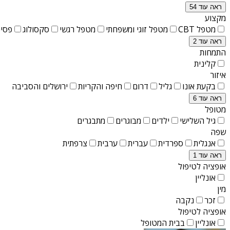
ראה עוד 54
מקצוע
מטפל CBT
מטפל זוגי ומשפחתי
מטפל רגשי
סקסולוג
פסיכ
ראה עוד 2
התמחות
קלינית
איזור
בקעת אונו
גליל
דרום
חיפה והקריות
ירושלים והסביבה
ראה עוד 6
מטופל
גיל השלישי
ילדים
מבוגרים
מתבגרים
שפה
אנגלית
ספרדית
עברית
ערבית
צרפתית
ראה עוד 1
אופציה לטיפול
אונליין
מין
זכר
נקבה
אופציה לטיפול
אונליין
בבית המטופל