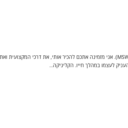
שמי אירית סובול, פסיכותרפיסטית ועובדת סוציאלית קלינית (MSW). אני מזמינה אתכם לה
יק לעצמו במהלך חייו. הקליניקה...