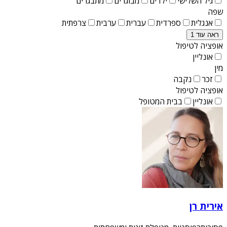
גיל השלישי
ילדים
מבוגרים
מתבגרים
שפה
אנגלית
ספרדית
עברית
ערבית
צרפתית
ראה עוד 1
אופציה לטיפול
אונליין
מין
זכר
נקבה
אופציה לטיפול
אונליין
בבית המטופל
אירית רן