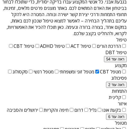
בגבעת אבני
. כל אנשי המקצוע עברו בדיקה יסודית, כדי שתוכלו לבחור
בביטחון את האדם המתאים לכם. באתר מוצגים פרטים מלאים, זמינות,
תחומי התמחות ודרכי יצירת קשר ישירה ונוחה. המטרה היא להקל
עליכם בתהליך הבחירה – לאפשר למצוא טיפול שנכון לכם באמת,
במקום אחד, בצורה ברורה ונעימה. כאן תוכלו להכיר את האפשרויות,
לקרוא, ולהחליט בקצב שלכם.
טיפול
הדרכת הורים
טיפול ACT
טיפול ADHD
טיפול CBT
טיפול DBT
ראה עוד 54
מקצוע
מטפל CBT
מטפל זוגי ומשפחתי
מטפל רגשי
סקסולוג
פסיכולוג
ראה עוד 2
התמחות
קלינית
איזור
בקעת אונו
גליל
דרום
חיפה והקריות
ירושלים והסביבה
ראה עוד 6
מטופל