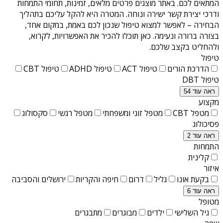
המתאים לכם. באתר מוצגים פרטים מלאים, זמינות, תחומי התמחות
ודרכי יצירת קשר ישירה ונוחה. המטרה היא להקל עליכם בתהליך
הבחירה – לאפשר למצוא טיפול שנכון לכם באמת, במקום אחד,
בצורה ברורה ונעימה. כאן תוכלו להכיר את האפשרויות, לקרוא,
ולהחליט בקצב שלכם.
טיפול
הדרכת הורים
טיפול ACT
טיפול ADHD
טיפול CBT
טיפול DBT
ראה עוד 54
מקצוע
מטפל CBT
מטפל זוגי ומשפחתי
מטפל רגשי
סקסולוג
פסיכולוג
ראה עוד 2
התמחות
קלינית
איזור
בקעת אונו
גליל
דרום
חיפה והקריות
ירושלים והסביבה
ראה עוד 6
מטופל
גיל השלישי
ילדים
מבוגרים
מתבגרים