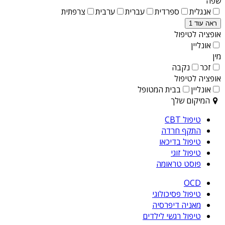
שפה
אנגלית
ספרדית
עברית
ערבית
צרפתית
ראה עוד 1
אופציה לטיפול
אונליין
מין
זכר
נקבה
אופציה לטיפול
אונליין
בבית המטופל
המיקום שלך
טיפול CBT
התקף חרדה
טיפול בדיכאו
טיפול זוגי
פוסט טראומה
OCD
טיפול פסיכולוגי
מאניה דיפרסיה
טיפול רגשי לילדים