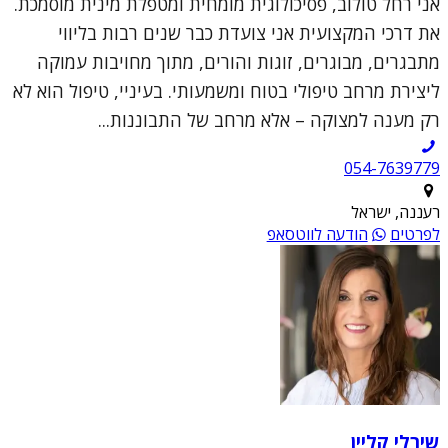
אני רחל טולוב, פסיכולוגית מומחית ומטפלת מינית מוסמכת.
את דרכי המקצועית אני צועדת כבר שנים רבות בליווי
מתבגרים, מבוגרים, זוגות והורים, מתוך מחויבות עמוקה
ליצירת מרחב טיפולי בטוח ומשמעותי. בעיניי, טיפול הוא לא
רק מענה למצוקה – אלא מרחב של התבוננות...
054-7639779
רעננה, ישראל
לפרטים
הודעה לווטסאפ
שירלי קליין