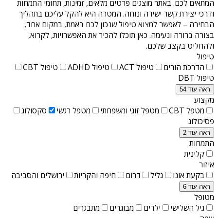
המתאים לכם. באתר מוצגים פרטים מלאים, זמינות, תחומי התמחות
ודרכי יצירת קשר ישירה ונוחה. המטרה היא להקל עליכם בתהליך
הבחירה – לאפשר למצוא טיפול שנכון לכם באמת, במקום אחד,
בצורה ברורה ונעימה. כאן תוכלו להכיר את האפשרויות, לקרוא,
ולהחליט בקצב שלכם.
טיפול
הדרכת הורים
טיפול ACT
טיפול ADHD
טיפול CBT
טיפול DBT
ראה עוד 54
מקצוע
מטפל CBT
מטפל זוגי ומשפחתי
מטפל רגשי
סקסולוג
פסיכולוג
ראה עוד 2
התמחות
קלינית
איזור
בקעת אונו
גליל
דרום
חיפה והקריות
ירושלים והסביבה
ראה עוד 6
מטופל
גיל השלישי
ילדים
מבוגרים
מתבגרים