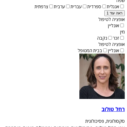
שפה
אנגלית
ספרדית
עברית
ערבית
צרפתית
ראה עוד 1
אופציה לטיפול
אונליין
מין
זכר
נקבה
אופציה לטיפול
אונליין
בבית המטופל
רחל טולוב
סקסולוגית, פסיכולוגית