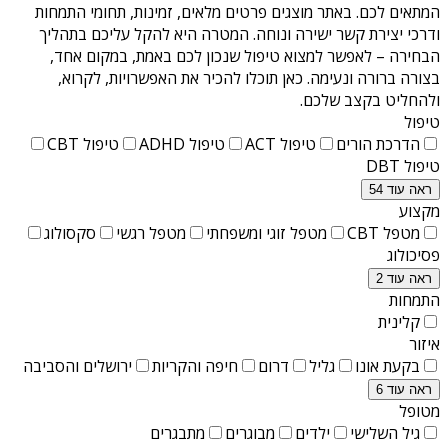
המתאים לכם. באתר מוצגים פרטים מלאים, זמינות, תחומי התמחות
ודרכי יצירת קשר ישירה ונוחה. המטרה היא להקל עליכם בתהליך
הבחירה – לאפשר למצוא טיפול שנכון לכם באמת, במקום אחד,
בצורה ברורה ונעימה. כאן תוכלו להכיר את האפשרויות, לקרוא,
ולהחליט בקצב שלכם.
טיפול
הדרכת הורים
טיפול ACT
טיפול ADHD
טיפול CBT
טיפול DBT
ראה עוד 54
מקצוע
מטפל CBT
מטפל זוגי ומשפחתי
מטפל רגשי
סקסולוג
פסיכולוג
ראה עוד 2
התמחות
קלינית
איזור
בקעת אונו
גליל
דרום
חיפה והקריות
ירושלים והסביבה
ראה עוד 6
מטופל
גיל השלישי
ילדים
מבוגרים
מתבגרים