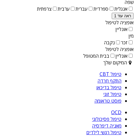
שפה
אנגלית
ספרדית
עברית
ערבית
צרפתית
ראה עוד 1
אופציה לטיפול
אונליין
מין
זכר
נקבה
אופציה לטיפול
אונליין
בבית המטופל
המיקום שלך
טיפול CBT
התקף חרדה
טיפול בדיכאו
טיפול זוגי
פוסט טראומה
OCD
טיפול פסיכולוגי
מאניה דיפרסיה
טיפול רגשי לילדים