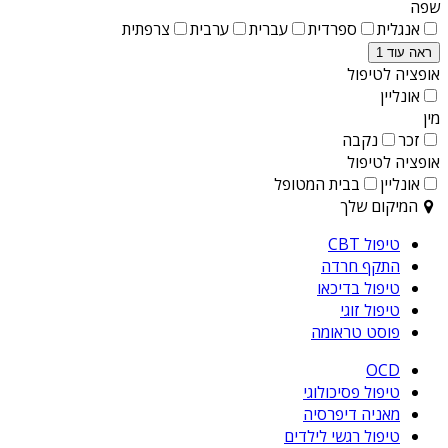
שפה
אנגלית
ספרדית
עברית
ערבית
צרפתית
ראה עוד 1
אופציה לטיפול
אונליין
מין
זכר
נקבה
אופציה לטיפול
אונליין
בבית המטופל
המיקום שלך
טיפול CBT
התקף חרדה
טיפול בדיכאו
טיפול זוגי
פוסט טראומה
OCD
טיפול פסיכולוגי
מאניה דיפרסיה
טיפול רגשי לילדים