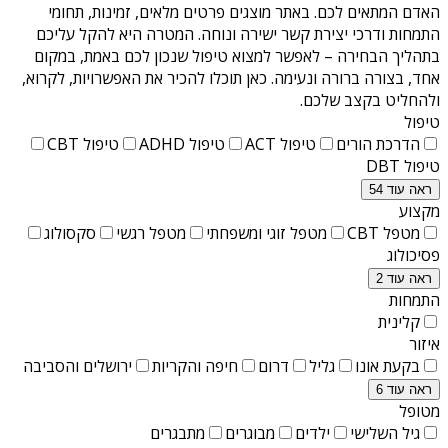
האדם המתאים לכם. באתר מוצגים פרטים מלאים, זמינות, תחומי
התמחות ודרכי יצירת קשר ישירה ונוחה. המטרה היא להקל עליכם
בתהליך הבחירה – לאפשר למצוא טיפול שנכון לכם באמת, במקום
אחד, בצורה ברורה ונעימה. כאן תוכלו להכיר את האפשרויות, לקרוא,
ולהחליט בקצב שלכם.
טיפול
הדרכת הורים
טיפול ACT
טיפול ADHD
טיפול CBT
טיפול DBT
ראה עוד 54
מקצוע
מטפל CBT
מטפל זוגי ומשפחתי
מטפל רגשי
סקסולוג
פסיכולוג
ראה עוד 2
התמחות
קלינית
איזור
בקעת אונו
גליל
דרום
חיפה והקריות
ירושלים והסביבה
ראה עוד 6
מטופל
גיל השלישי
ילדים
מבוגרים
מתבגרים