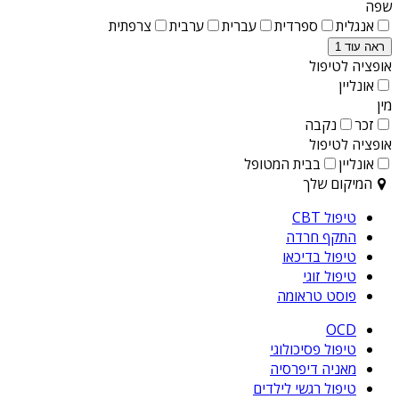
שפה
אנגלית
ספרדית
עברית
ערבית
צרפתית
ראה עוד 1
אופציה לטיפול
אונליין
מין
זכר
נקבה
אופציה לטיפול
אונליין
בבית המטופל
המיקום שלך
טיפול CBT
התקף חרדה
טיפול בדיכאו
טיפול זוגי
פוסט טראומה
OCD
טיפול פסיכולוגי
מאניה דיפרסיה
טיפול רגשי לילדים