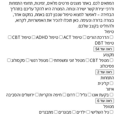
המתאים לכם. באתר מוצגים פרטים מלאים, זמינות, תחומי התמחות
ודרכי יצירת קשר ישירה ונוחה. המטרה היא להקל עליכם בתהליך
הבחירה – לאפשר למצוא טיפול שנכון לכם באמת, במקום אחד,
בצורה ברורה ונעימה. כאן תוכלו להכיר את האפשרויות, לקרוא,
ולהחליט בקצב שלכם.
טיפול
הדרכת הורים
טיפול ACT
טיפול ADHD
טיפול CBT
טיפול DBT
ראה עוד 54
מקצוע
מטפל CBT
מטפל זוגי ומשפחתי
מטפל רגשי
סקסולוג
פסיכולוג
ראה עוד 2
התמחות
קלינית
איזור
בקעת אונו
גליל
דרום
חיפה והקריות
ירושלים והסביבה
ראה עוד 6
מטופל
גיל השלישי
ילדים
מבוגרים
מתבגרים